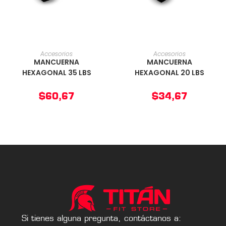
AÑADIR AL CARRITO
AÑADIR AL CARRITO
Accesorios
Accesorios
MANCUERNA
MANCUERNA
HEXAGONAL 35 LBS
HEXAGONAL 20 LBS
$
60,67
$
34,67
Si tienes alguna pregunta, contáctanos a: