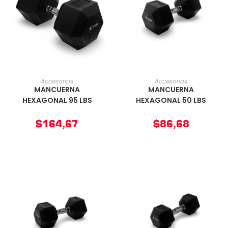
AÑADIR AL CARRITO
AÑADIR AL CARRITO
Accesorios
Accesorios
MANCUERNA
MANCUERNA
HEXAGONAL 95 LBS
HEXAGONAL 50 LBS
$
164,67
$
86,68