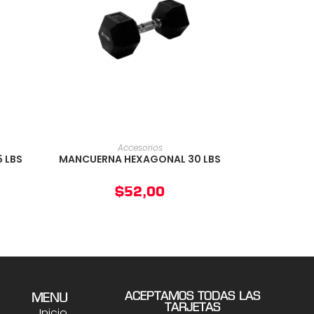
O
AÑADIR AL CARRITO
Accesorios
 LBS
MANCUERNA HEXAGONAL 30 LBS
$
52,00
ACEPTAMOS TODAS LAS
MENU
TARJETAS
Inicio