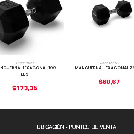
AÑADIR AL CARRITO
AÑADIR AL CARRIT
Accesorios
Accesorios
NCUERNA HEXAGONAL 100
MANCUERNA HEXAGONAL 35
LBS
$
60,67
$
173,35
UBICACIÓN - PUNTOS DE VENTA