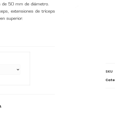
os de 50 mm de diámetro.
ceps, extensiones de tríceps
ren superior.
SKU
Cate
A