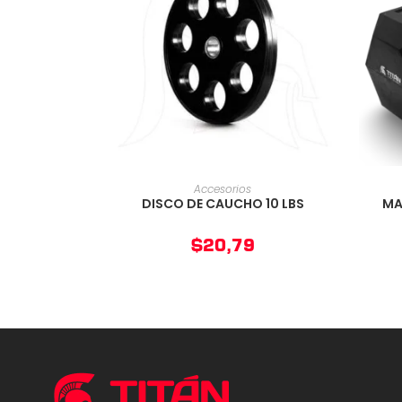
AÑADIR AL CARRITO
Accesorios
DISCO DE CAUCHO 10 LBS
MA
$
20,79