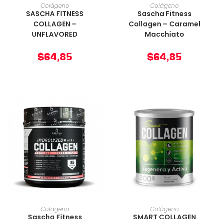
AÑADIR AL CARRITO
AÑADIR AL CARRITO
Colágeno
Colágeno
SASCHA FITNESS
Sascha Fitness
COLLAGEN –
Collagen – Caramel
UNFLAVORED
Macchiato
$
64,85
$
64,85
AÑADIR AL CARRITO
AÑADIR AL CARRITO
Colágeno
Colágeno
Sascha Fitness
SMART COLLAGEN