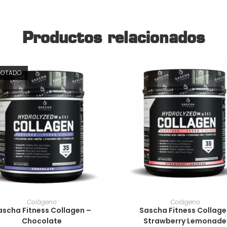
Productos relacionados
GOTADO
AÑADIR AL CARRITO
AÑADIR AL CARRIT
Colágeno
Colágeno
ascha Fitness Collagen –
Sascha Fitness Collage
Chocolate
Strawberry Lemonade