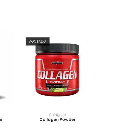
AGOTADO
O
AÑADIR AL CARRITO
Colágeno
n
Collagen Powder