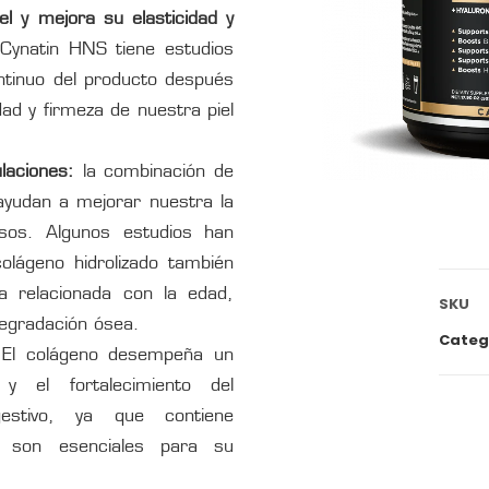
el y mejora su elasticidad y
ynatin HNS tiene estudios
ntinuo del producto después
idad y firmeza de nuestra piel
laciones:
la combinación de
 ayudan a mejorar nuestra la
esos. Algunos estudios han
lágeno hidrolizado también
a relacionada con la edad,
SKU
degradación ósea.
Categ
El colágeno desempeña un
y el fortalecimiento del
gestivo, ya que contiene
e son esenciales para su