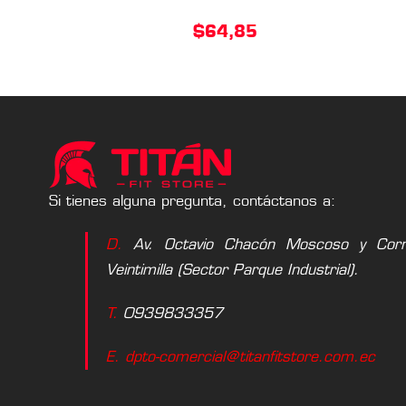
$
64,85
Si tienes alguna pregunta, contáctanos a:
D.
Av. Octavio Chacón Moscoso y Corne
Veintimilla (Sector Parque Industrial).
T.
0939833357
E. dpto-comercial@titanfitstore.com.ec