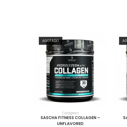
AGOTADO
A
AÑADIR AL CARRITO
Colágeno
SASCHA FITNESS COLLAGEN –
S
UNFLAVORED