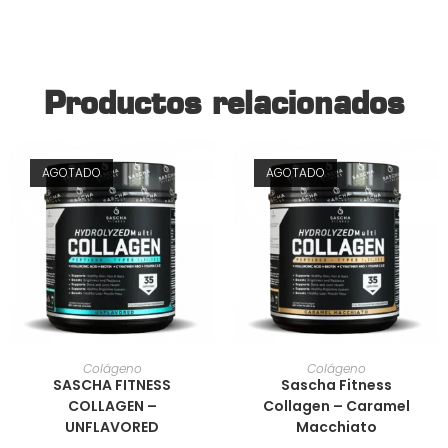
Productos relacionados
AGOTADO
AGOTADO
AÑADIR AL CARRITO
AÑADIR AL CARRITO
Colágeno
Colágeno
SASCHA FITNESS
Sascha Fitness
COLLAGEN –
Collagen – Caramel
UNFLAVORED
Macchiato