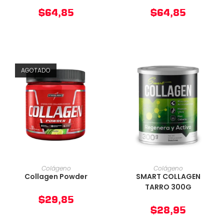
$
64,85
$
64,85
AGOTADO
AÑADIR AL CARRITO
AÑADIR AL CARRITO
Colágeno
Colágeno
Collagen Powder
SMART COLLAGEN
TARRO 300G
$
29,85
$
28,95