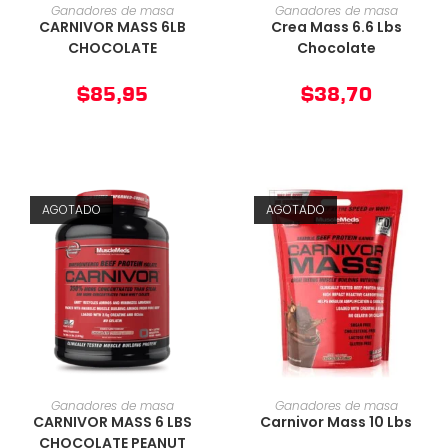
AÑADIR AL CARRITO
AÑADIR AL CARRITO
Ganadores de masa
Ganadores de masa
CARNIVOR MASS 6LB
Crea Mass 6.6 Lbs
CHOCOLATE
Chocolate
$
85,95
$
38,70
AGOTADO
AGOTADO
AÑADIR AL CARRITO
AÑADIR AL CARRITO
Ganadores de masa
Ganadores de masa
CARNIVOR MASS 6 LBS
Carnivor Mass 10 Lbs
CHOCOLATE PEANUT