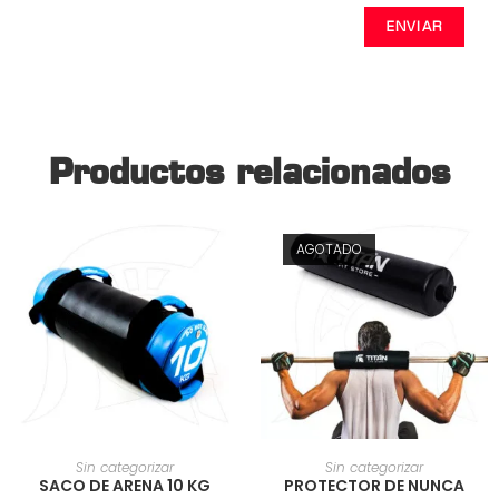
Productos relacionados
AGOTADO
AÑADIR AL CARRITO
AÑADIR AL CARRITO
Sin categorizar
Sin categorizar
SACO DE ARENA 10 KG
PROTECTOR DE NUNCA