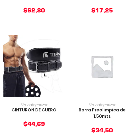
$
62,80
$
17,25
AÑADIR AL CARRITO
AÑADIR AL CARRITO
Sin categorizar
Sin categorizar
CINTURON DE CUERO
Barra Preolimpica de
1.50mts
$
44,69
$
34,50