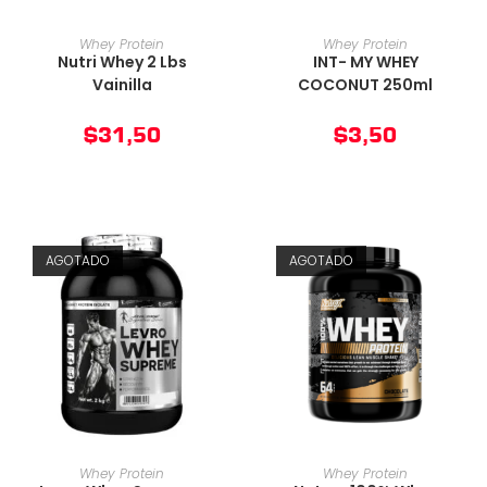
AÑADIR AL CARRITO
AÑADIR AL CARRITO
Whey Protein
Whey Protein
Nutri Whey 2 Lbs
INT- MY WHEY
Vainilla
COCONUT 250ml
$
31,50
$
3,50
AGOTADO
AGOTADO
AÑADIR AL CARRITO
AÑADIR AL CARRITO
Whey Protein
Whey Protein