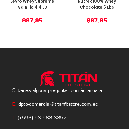
Levro Whey Supreme
Nutrex 100% Whey
Vainilla 4.4 LB
Chocolate 5 Lbs
$
87,95
$
87,95
Si tienes alguna pregunta, contáctanos a:
E.
dpto-comercial@titanfitstore.com.ec
T.
(+593) 93 983 3357