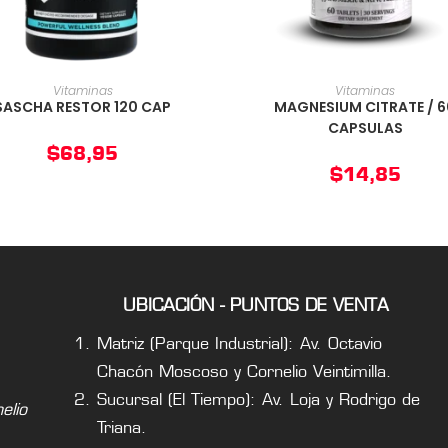
AÑADIR AL CARRITO
AÑADIR AL CARRIT
Vitaminas
Vitaminas
SASCHA RESTOR 120 CAP
MAGNESIUM CITRATE / 6
CAPSULAS
$
68,95
$
14,85
UBICACIÓN - PUNTOS DE VENTA
Matriz (Parque Industrial): Av. Octavio
Chacón Moscoso y Cornelio Veintimilla.
Sucursal (El Tiempo): Av. Loja y Rodrigo de
lio
Triana.