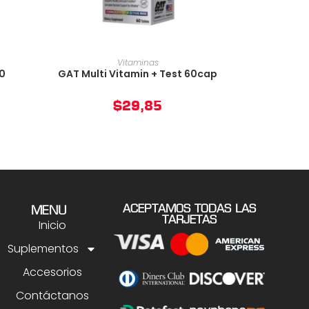
O
AÑADIR AL CARRITO
Vitaminas
0
GAT Multi Vitamin + Test 60cap
$
29,85
ACEPTAMOS TODAS LAS
MENU
TARJETAS
Inicio
Suplementos
Accesorios
Contáctanos