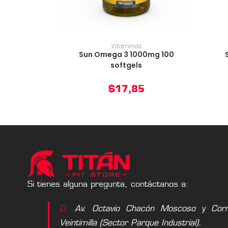
AÑADIR AL CARRITO
Vitaminas
Sun Omega 3 1000mg 100
softgels
$
17,85
Si tienes alguna pregunta, contáctanos a:
D.
Av. Octavio Chacón Moscoso y Corne
Veintimilla (Sector Parque Industrial).