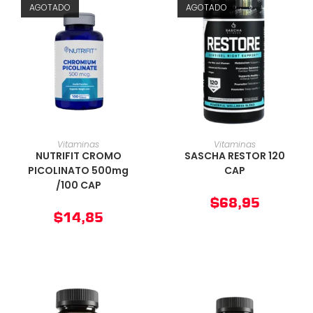
AGOTADO
AGOTADO
AÑADIR AL CARRITO
AÑADIR AL CARRITO
Vitaminas
Vitaminas
NUTRIFIT CROMO
SASCHA RESTOR 120
PICOLINATO 500mg
CAP
/100 CAP
$
68,95
$
14,85