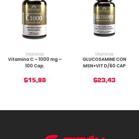
AÑADIR AL CARRITO
AÑADIR AL CARRITO
Vitaminas
Vitaminas
Vitamina C – 1000 mg –
GLUCOSAMINE CON
100 Cap.
MSN+VIT D/60 CAP
$
15,98
$
23,43