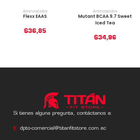
AÑADIR AL CARRITO
AÑADIR AL CARRITO
Aminoacidos
Aminoacidos
Flexx EAAS
Mutant BCAA 9.7 Sweet
Iced Tea
$
36,85
$
34,96
Si tienes alguna pregunta, contáctanos a:
E.
dpto-comercial@titanfitstore.com.ec