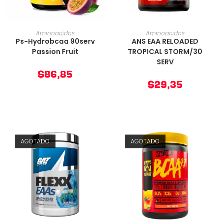
AÑADIR AL CARRITO
AÑADIR AL CARRITO
Aminoacidos
Aminoacidos
Ps-Hydrobcaa 90serv
ANS EAA RELOADED
Passion Fruit
TROPICAL STORM/30
SERV
$
86,85
$
29,35
AGOTADO
AGOTADO