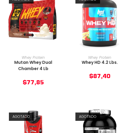
AÑADIR AL CARRITO
AÑADIR AL CARRITO
Whey Protein
Whey Protein
Mutan Whey Dual
Whey HD 4.2 Lbs.
Chamber 4 Lb
$
87,40
$
77,85
AGOTADO
AGOTADO