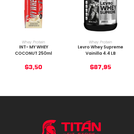
AÑADIR AL CARRITO
AÑADIR AL CARRITO
Whey Protein
Whey Protein
INT- MY WHEY
Levro Whey Supreme
COCONUT 250ml
Vainilla 4.4 LB
$
3,50
$
87,95