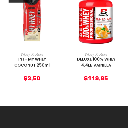
AÑADIR AL CARRITO
AÑADIR AL CARRITO
Whey Protein
Whey Protein
INT- MY WHEY
DELUXE 100% WHEY
COCONUT 250ml
4.4LB VAINILLA
$
3,50
$
119,85