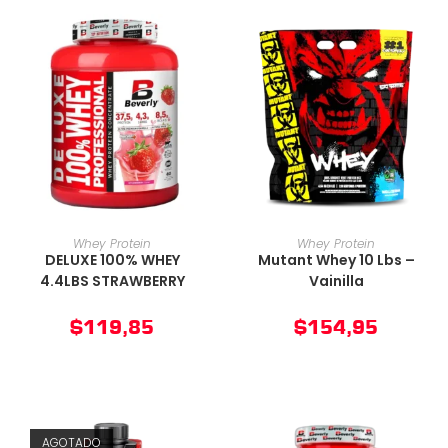
AÑADIR AL CARRITO
AÑADIR AL CARRITO
Whey Protein
Whey Protein
DELUXE 100% WHEY
Mutant Whey 10 Lbs –
4.4LBS STRAWBERRY
Vainilla
$
119,85
$
154,95
AGOTADO