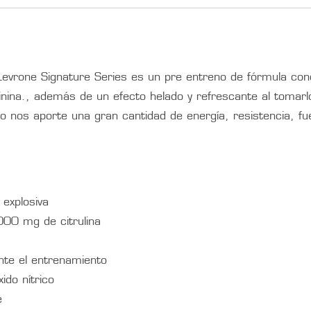
evrone Signature Series es un pre entreno de fórmula c
ginina., además de un efecto helado y refrescante al toma
nos aporte una gran cantidad de energía, resistencia, fue
explosiva
00 mg de citrulina
nte el entrenamiento
ido nítrico
e