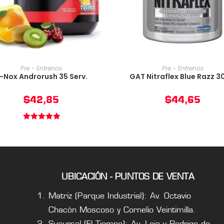
AÑADIR AL CARRITO
AÑADIR AL CARRIT
Pre - Entrenos
Pre - Entrenos
-Nox Androrush 35 Serv.
GAT Nitraflex Blue Razz 
$
42,85
$
44,65
Valorado en
5.00
de 5
UBICACIÓN - PUNTOS DE VENTA
Matriz (Parque Industrial): Av. Octavio
Chacón Moscoso y Cornelio Veintimilla.
Sucursal (El Tiempo): Av. Loja y Rodrigo de