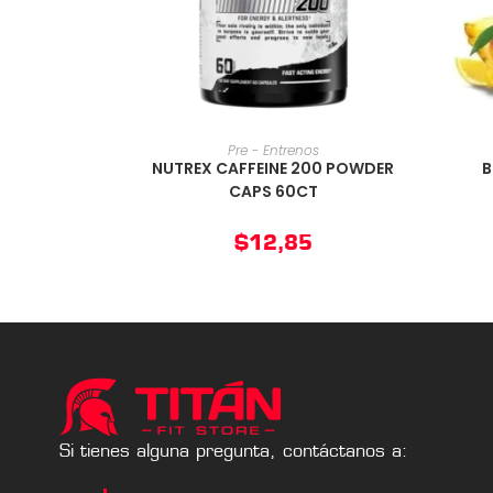
AÑADIR AL CARRITO
Pre - Entrenos
NUTREX CAFFEINE 200 POWDER
B
CAPS 60CT
$
12,85
Si tienes alguna pregunta, contáctanos a: