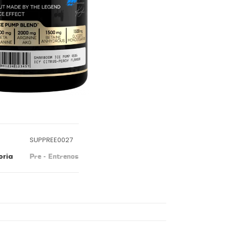
SUPPREE0027
oria
Pre - Entrenos