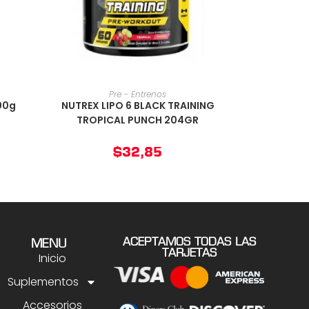
O
AÑADIR AL CARRITO
Pre - Entrenos
300g
NUTREX LIPO 6 BLACK TRAINING
TROPICAL PUNCH 204GR
$
32,85
ACEPTAMOS TODAS LAS
MENU
TARJETAS
Inicio
Suplementos
Accesorios