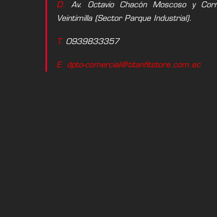
D.
Av. Octavio Chacón Moscoso y Corne
Veintimilla (Sector Parque Industrial).
T.
0939833357
E. dpto-comercial@titanfitstore.com.ec