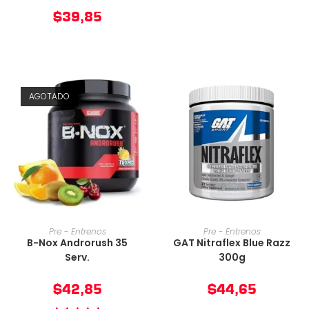
$
39,85
AGOTADO
AÑADIR AL CARRITO
AÑADIR AL CARRITO
Pre - Entrenos
Pre - Entrenos
B-Nox Androrush 35
GAT Nitraflex Blue Razz
Serv.
300g
$
42,85
$
44,65