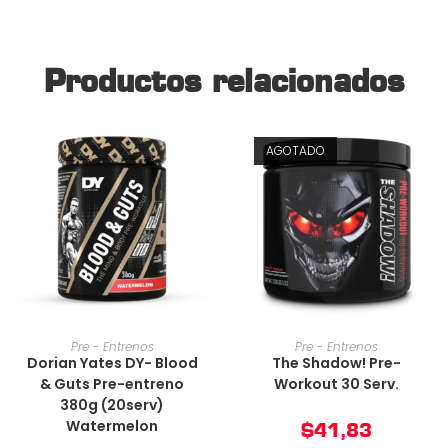
Productos relacionados
AGOTADO
AÑADIR AL CARRITO
AÑADIR AL CARRITO
Pre - Entrenos
Pre - Entrenos
Dorian Yates DY- Blood
The Shadow! Pre-
& Guts Pre-entreno
Workout 30 Serv.
380g (20serv)
Watermelon
$
41,83