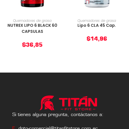
AÑADIR AL CARRITO
AÑADIR AL CARRITO
Quemadores de grasa
Quemadores de grasa
NUTREX LIPO 6 BLACK 60
Lipo 6 CLA 45 Cap.
CAPSULAS
$
14,96
$
36,85
Si tienes alguna pregunta, contáctanos a:
E.
dpto-comercial@titanfitstore.com.ec