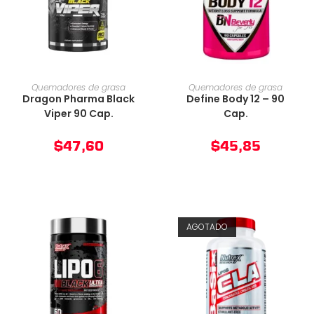
AÑADIR AL CARRITO
AÑADIR AL CARRITO
Quemadores de grasa
Quemadores de grasa
Dragon Pharma Black
Define Body 12 – 90
Viper 90 Cap.
Cap.
$
47,60
$
45,85
AGOTADO