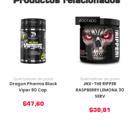
Productos relacionados
AGOTADO
AÑADIR AL CARRITO
AÑADIR AL CARRITO
Quemadores de grasa
Quemadores de grasa
Dragon Pharma Black
JNX-THE RIPPER
Viper 90 Cap.
RASPBERRY LEMONA 30
SERV
$
47,60
$
38,81