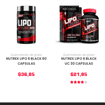
AGOTADO
AÑADIR AL CARRITO
AÑADIR AL CARRITO
Quemadores de grasa
Quemadores de grasa
NUTREX LIPO 6 BLACK 60
NUTREX LIPO 6 BLACK
CAPSULAS
UC 30 CAPSULAS
$
36,85
$
21,95
Valorado
en
4.00
de
5