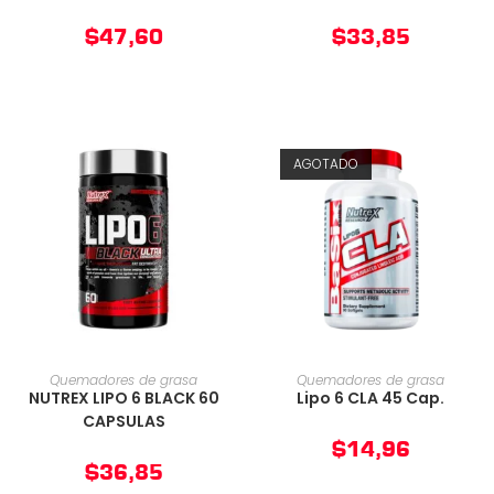
$
47,60
$
33,85
AGOTADO
AÑADIR AL CARRITO
AÑADIR AL CARRITO
Quemadores de grasa
Quemadores de grasa
NUTREX LIPO 6 BLACK 60
Lipo 6 CLA 45 Cap.
CAPSULAS
$
14,96
$
36,85