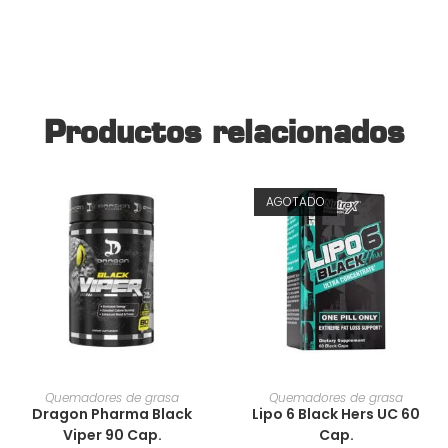
Productos relacionados
AGOTADO
AÑADIR AL CARRITO
AÑADIR AL CARRITO
Quemadores de grasa
Quemadores de grasa
Dragon Pharma Black
Lipo 6 Black Hers UC 60
Viper 90 Cap.
Cap.