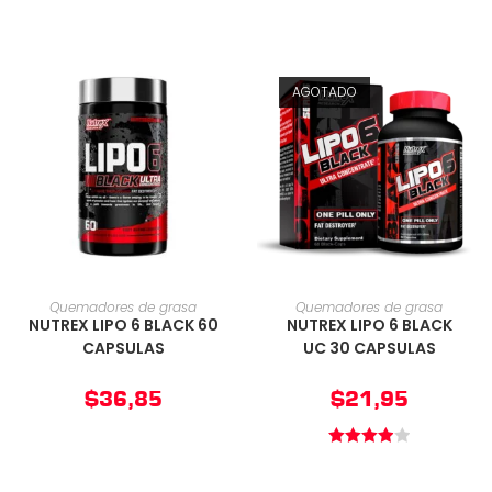
AGOTADO
AÑADIR AL CARRITO
AÑADIR AL CARRITO
Quemadores de grasa
Quemadores de grasa
NUTREX LIPO 6 BLACK 60
NUTREX LIPO 6 BLACK
CAPSULAS
UC 30 CAPSULAS
$
36,85
$
21,95
Valorado
en
4.00
de