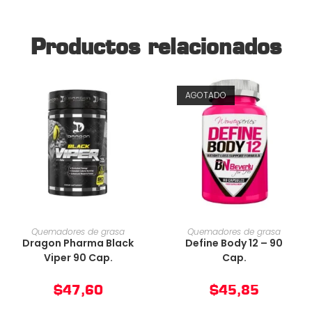
Productos relacionados
AGOTADO
AÑADIR AL CARRITO
AÑADIR AL CARRITO
Quemadores de grasa
Quemadores de grasa
Dragon Pharma Black
Define Body 12 – 90
Viper 90 Cap.
Cap.
$
47,60
$
45,85