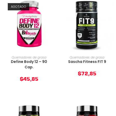
AGOTADO
AÑADIR AL CARRITO
AÑADIR AL CARRITO
Quemadores de grasa
Quemadores de grasa
Define Body 12 – 90
Sascha Fitness FIT 9
Cap.
$
72,85
$
45,85