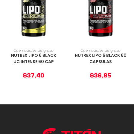
AÑADIR AL CARRITO
AÑADIR AL CARRITO
Quemadores de grasa
Quemadores de grasa
NUTREX LIPO 6 BLACK
NUTREX LIPO 6 BLACK 60
UC INTENSE 60 CAP
CAPSULAS
$
37,40
$
36,85