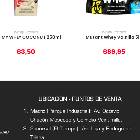
AÑADIR AL CARRITO
AÑADIR AL CARRIT
Whey Protein
Whey Protein
- MY WHEY COCONUT 250ml
Mutant Whey Vainilla 5
$
3,50
$
89,95
UBICACIÓN - PUNTOS DE VENTA
Matriz (Parque Industrial): Av. Octavio
Chacón Moscoso y Cornelio Veintimilla.
Sucursal (El Tiempo): Av. Loja y Rodrigo de
lio
Triana.