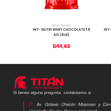
AÑADIR AL CARRITO
Whey Protein
INT- NUTRI WHEY CHOCOLATE 1.8
INT
KG (4LB)
$
44,62
Si tienes alguna pregunta, contáctanos a:
D.
Av. Octavio Chacón Moscoso y Corne