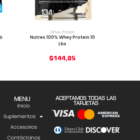
O
AÑADIR AL CARRITO
Whey Protein
lb
Nutrex 100% Whey Protein 10
Lbs
$
144,85
ACEPTAMOS TODAS LAS
MENU
TARJETAS
Inicio
Suplementos
Accesorios
Contáctanos