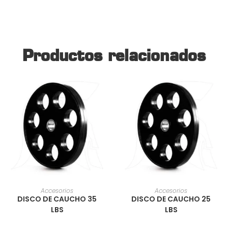
Productos relacionados
AÑADIR AL CARRITO
AÑADIR AL CARRITO
Accesorios
Accesorios
DISCO DE CAUCHO 35
DISCO DE CAUCHO 25
LBS
LBS