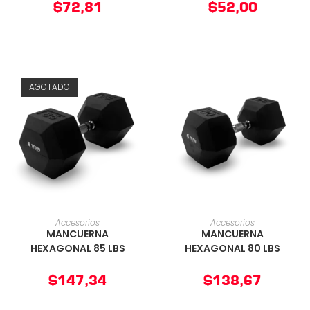
$
72,81
$
52,00
AGOTADO
AÑADIR AL CARRITO
AÑADIR AL CARRITO
Accesorios
Accesorios
MANCUERNA
MANCUERNA
HEXAGONAL 85 LBS
HEXAGONAL 80 LBS
$
147,34
$
138,67