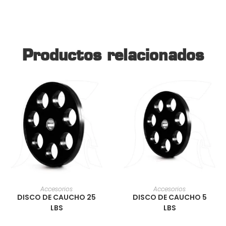
Productos relacionados
AÑADIR AL CARRITO
AÑADIR AL CARRITO
Accesorios
Accesorios
DISCO DE CAUCHO 25
DISCO DE CAUCHO 5
LBS
LBS