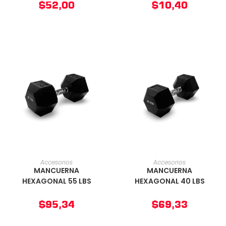
$
52,00
$
10,40
AÑADIR AL CARRITO
AÑADIR AL CARRITO
Accesorios
Accesorios
MANCUERNA
MANCUERNA
HEXAGONAL 55 LBS
HEXAGONAL 40 LBS
$
95,34
$
69,33