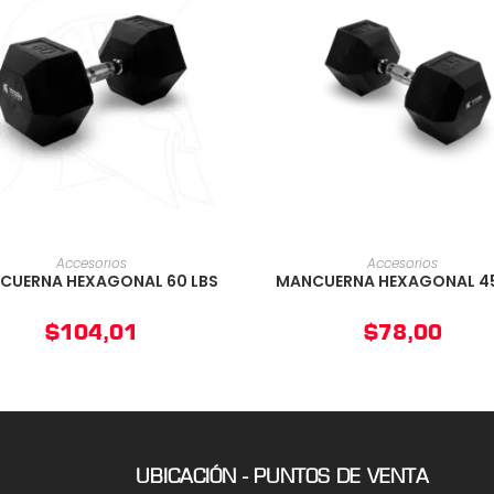
AÑADIR AL CARRITO
AÑADIR AL CARRIT
Accesorios
Accesorios
CUERNA HEXAGONAL 60 LBS
MANCUERNA HEXAGONAL 45
$
104,01
$
78,00
UBICACIÓN - PUNTOS DE VENTA