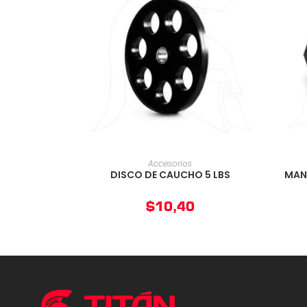
AÑADIR AL CARRITO
Accesorios
DISCO DE CAUCHO 5 LBS
MAN
$
10,40