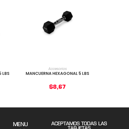
O
AÑADIR AL CARRITO
Accesorios
 LBS
MANCUERNA HEXAGONAL 5 LBS
$
8,67
ACEPTAMOS TODAS LAS
MENU
TARJETAS