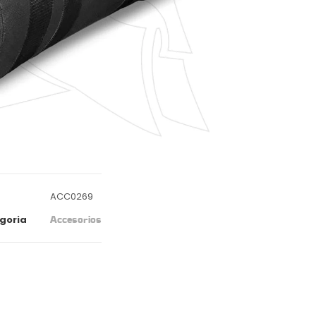
ACC0269
goria
Accesorios