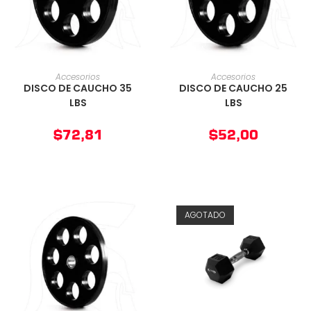
AÑADIR AL CARRITO
AÑADIR AL CARRITO
Accesorios
Accesorios
DISCO DE CAUCHO 35
DISCO DE CAUCHO 25
LBS
LBS
$
72,81
$
52,00
AGOTADO