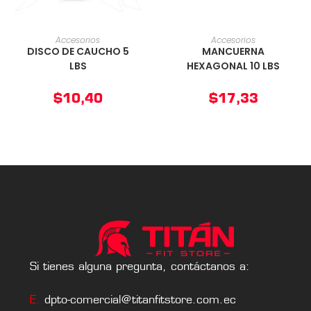
AÑADIR AL CARRITO
AÑADIR AL CARRITO
Accesorios
Accesorios
DISCO DE CAUCHO 5
MANCUERNA
LBS
HEXAGONAL 10 LBS
$
10,40
$
17,33
Si tienes alguna pregunta, contáctanos a:
E.
dpto-comercial@titanfitstore.com.ec