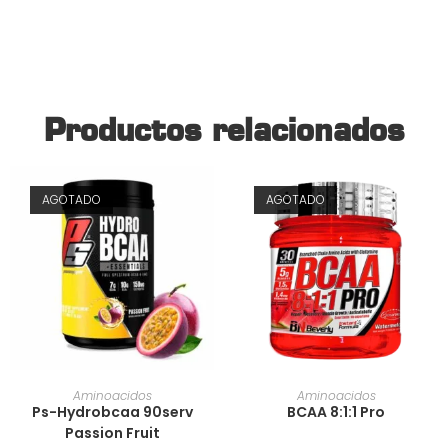
Productos relacionados
AGOTADO
AGOTADO
AÑADIR AL CARRITO
AÑADIR AL CARRITO
Aminoacidos
Aminoacidos
Ps-Hydrobcaa 90serv
BCAA 8:1:1 Pro
Passion Fruit