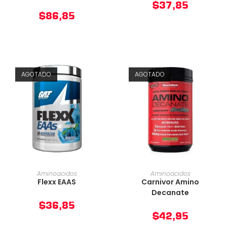
$
37,85
$
86,85
AGOTADO
AGOTADO
AÑADIR AL CARRITO
AÑADIR AL CARRITO
Aminoacidos
Aminoacidos
Flexx EAAS
Carnivor Amino
Decanate
$
36,85
$
42,95