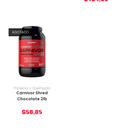
AGOTADO
AÑADIR AL CARRITO
Proteina + Quemador
Carnivor Shred
Chocolate 2lb
$
58,85