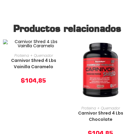
Productos relacionados
AÑADIR AL CARRITO
Proteina + Quemador
Carnivor Shred 4 Lbs
Vainilla Caramelo
$
104,85
AÑADIR AL CARRITO
Proteina + Quemador
Carnivor Shred 4 Lbs
Chocolate
$
104,85