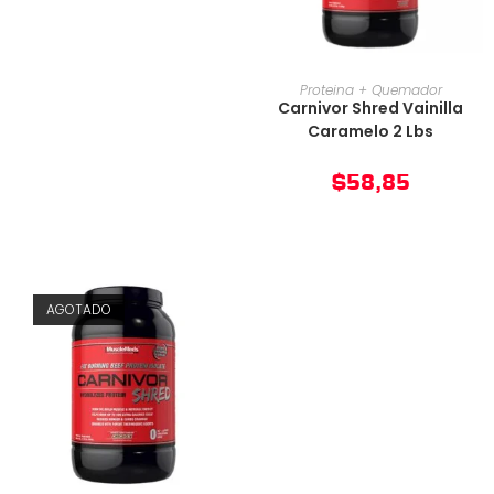
AÑADIR AL CARRITO
Proteina + Quemador
Carnivor Shred Vainilla
Caramelo 2 Lbs
$
58,85
AGOTADO