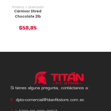
AÑADIR AL CARRITO
Proteina + Quemador
Carnivor Shred
Chocolate 2lb
$
58,85
Si tienes alguna pregunta, contáctanos a:
E.
dpto-comercial@titanfitstore.com.ec