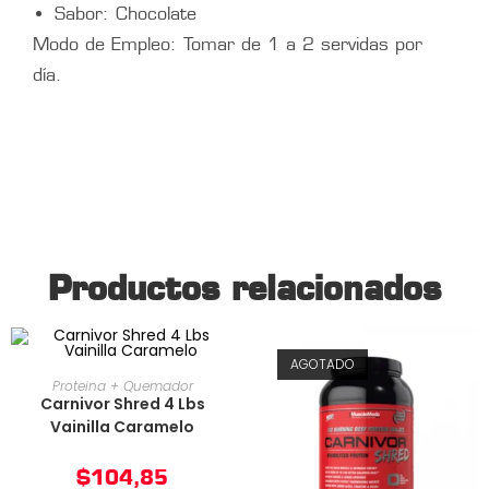
Sabor: Chocolate
Modo de Empleo: Tomar de 1 a 2 servidas por
día.
Productos relacionados
AGOTADO
AÑADIR AL CARRITO
Proteina + Quemador
Carnivor Shred 4 Lbs
Vainilla Caramelo
$
104,85