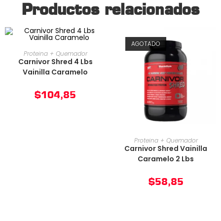
Productos relacionados
AGOTADO
AÑADIR AL CARRITO
Proteina + Quemador
Carnivor Shred 4 Lbs
Vainilla Caramelo
$
104,85
AÑADIR AL CARRITO
Proteina + Quemador
Carnivor Shred Vainilla
Caramelo 2 Lbs
$
58,85