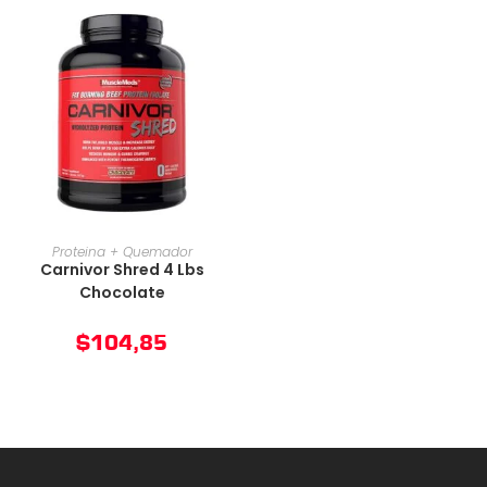
AÑADIR AL CARRITO
Proteina + Quemador
Carnivor Shred 4 Lbs
Chocolate
$
104,85