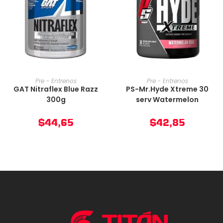
AÑADIR AL CARRITO
AÑADIR AL CARRITO
Pre - Entrenos
Pre - Entrenos
GAT Nitraflex Blue Razz
PS-Mr.Hyde Xtreme 30
300g
serv Watermelon
$
44,65
$
42,85