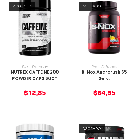
AGOTADO
AGOTADO
AÑADIR AL CARRITO
AÑADIR AL CARRITO
Pre - Entrenos
Pre - Entrenos
NUTREX CAFFEINE 200
B-Nox Androrush 65
POWDER CAPS 60CT
Serv.
$
12,85
$
64,95
AGOTADO