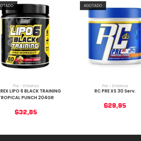
GOTADO
AGOTADO
AÑADIR AL CARRITO
AÑADIR AL CARRIT
Pre - Entrenos
Pre - Entrenos
REX LIPO 6 BLACK TRAINING
RC PRE XS 30 Serv.
TROPICAL PUNCH 204GR
$
29,95
$
32,85