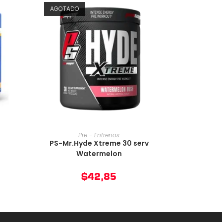
AGOTADO
O
AÑADIR AL CARRITO
Pre - Entrenos
PS-Mr.Hyde Xtreme 30 serv
Watermelon
$
42,85