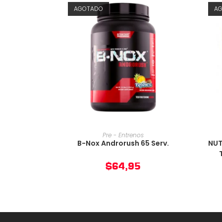
AGOTADO
A
AÑADIR AL CARRITO
Pre - Entrenos
B-Nox Androrush 65 Serv.
NUT
$
64,95