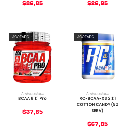
$
86,85
$
26,95
AGOTADO
AGOTADO
AÑADIR AL CARRITO
AÑADIR AL CARRITO
Aminoacidos
Aminoacidos
BCAA 8:1:1 Pro
RC-BCAA-XS 2:1:1
COTTON CANDY (90
SERV)
$
37,85
$
67,85