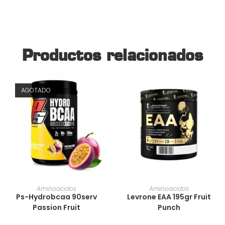
Productos relacionados
AGOTADO
AÑADIR AL CARRITO
AÑADIR AL CARRITO
Aminoacidos
Aminoacidos
Ps-Hydrobcaa 90serv
Levrone EAA 195gr Fruit
Passion Fruit
Punch