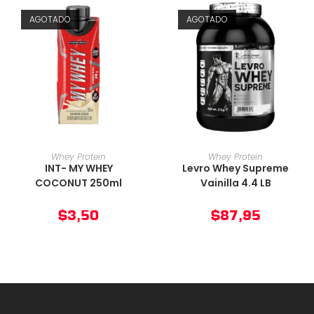
AGOTADO
AGOTADO
AÑADIR AL CARRITO
AÑADIR AL CARRITO
Whey Protein
Whey Protein
INT- MY WHEY
Levro Whey Supreme
COCONUT 250ml
Vainilla 4.4 LB
$
3,50
$
87,95