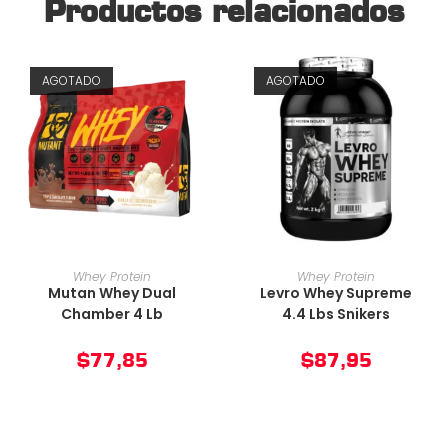
Productos relacionados
AGOTADO
AGOTADO
AÑADIR AL CARRITO
AÑADIR AL CARRITO
Whey Protein
Whey Protein
Mutan Whey Dual
Levro Whey Supreme
Chamber 4 Lb
4.4 Lbs Snikers
$
77,85
$
87,95